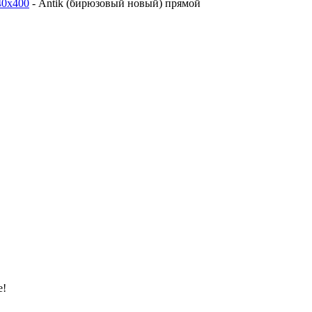
40х400
-
Antik (бирюзовый новый) прямой
е!