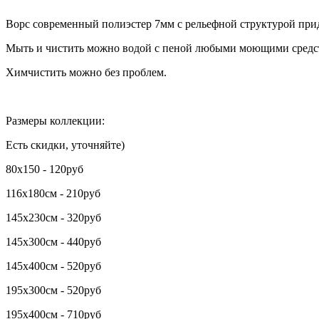
Ворс современный полиэстер 7мм с рельефной структурой прид
Мыть и чистить можно водой с пеной любыми моющими средс
Химчистить можно без проблем.
Размеры коллекции:
Есть скидки, уточняйте)
80х150 - 120руб
116х180см - 210руб
145х230см - 320руб
145х300см - 440руб
145х400см - 520руб
195х300см - 520руб
195х400см - 710руб