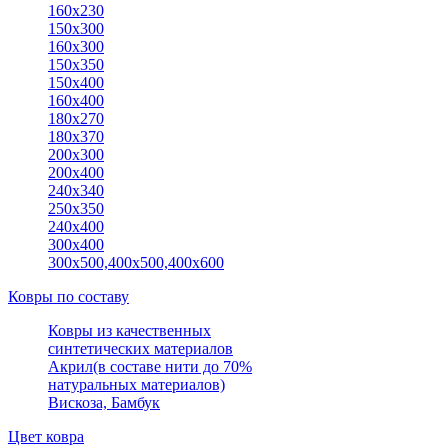
160х230
150x300
160х300
150x350
150х400
160x400
180х270
180х370
200x300
200х400
240х340
250x350
240х400
300х400
300х500,400х500,400х600
Ковры по составу
Ковры из качественных
синтетических материалов
Акрил(в составе нити до 70%
натуральных материалов)
Вискоза, Бамбук
Цвет ковра