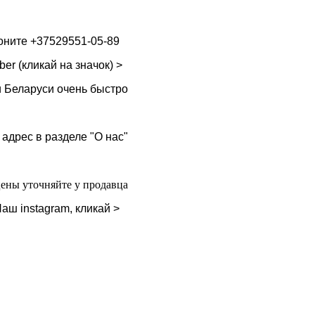
воните
+37529551-05-89
ber (кликай на значок) >
и Беларуси очень быстро
 адрес в разделе "О нас"
цены уточняйте у продавца
аш instagram, кликай >