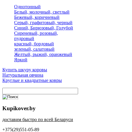
Однотонный
Белый, молочный, светлый
Бежевый, коричневый
Серый, графитовый, черный
Синий, Бирюзовый, Голубой
Сиреневый, розовый,
пудровый
красный, бордовый
зеленый, салатовый
Желтый, рыжий, оранжевый
Яркий
Купить шкуру коровы
Натуральная овчина
Круглые и квадратные ковры
Kupikover.by
доставим быстро по всей Беларуси
+375(29)551-05-89